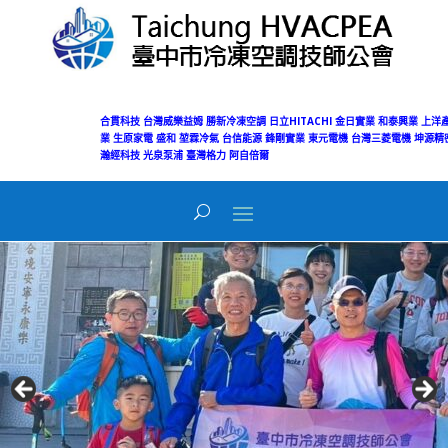
合貫科技
台灣威樂益姆
勝新冷凍空調
日立HITACHI
金日實業
和泰興業
上洋產
業
生原家電
盛和
堃霖冷氣
台信能源
鋒剛實業
東元電機
台灣三菱電機
坤源精
瀚經科技
光泉泵浦
臺灣格力
阿自倍爾
Today's Views:
48
Total Views:
50,114