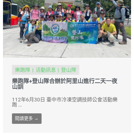
樂跑隊
活動訊息
登山隊
樂跑隊+登山隊合辦於阿里山進行二天一夜
山訓
112年6月30日 臺中市冷凍空調技師公會活動樂
跑 ...
閱讀更多 →