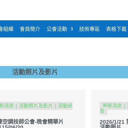
威樂益姆
勝新冷凍空調
日立HITACHI
金日實業
和泰興業
上洋產業
廣隆欣業
電機
台灣三菱電機
坤源精密
華全電
瀚經科技
光泉泵浦
臺灣格力
阿自倍爾
堃霖
會組織
會員簡介
公會活動
技術專區
表格下載
活動照片及影片
新消息
活動照片及影片
活動訊
最新消息
告
凍空調技師公會-晚會精華片
2026/1/
115/06/20
活動照片