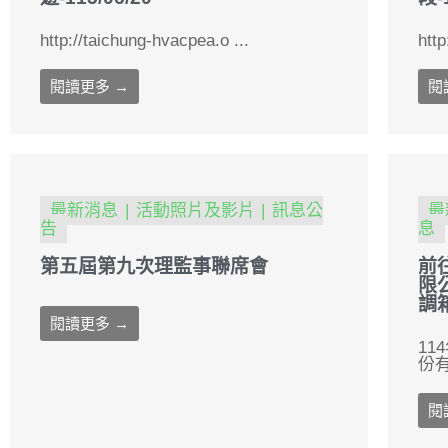
http://taichung-hvacpea.o ...
http
閱讀更多 →
閱
最新消息
活動照片及影片
訊息公
最
告
息
第五屆第九次理監事聯席會
前
限
調
閱讀更多 →
11
份有
閱