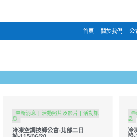
合貫科技
台灣
電
盛和
鋒剛實業
東元
氣
台信能源
首頁
關於我們
公
最新消息
活動照片及影片
活動訊
最
息
息
冷凍空調技師公會-北部二日
冷
遊-115/06/20
段-