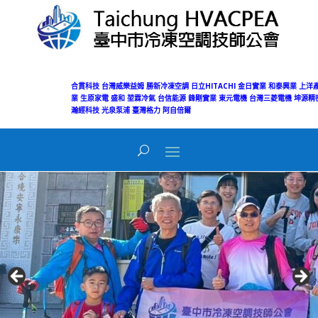
合貫科技
台灣威樂益姆
勝新冷凍空調
日立HITACHI
金日實業
和泰興業
上洋
業
生原家電
盛和
堃霖冷氣
台信能源
鋒剛實業
東元電機
台灣三菱電機
坤源精
瀚經科技
光泉泵浦
臺灣格力
阿自倍爾
Today's Views:
8
Total Views:
50,125