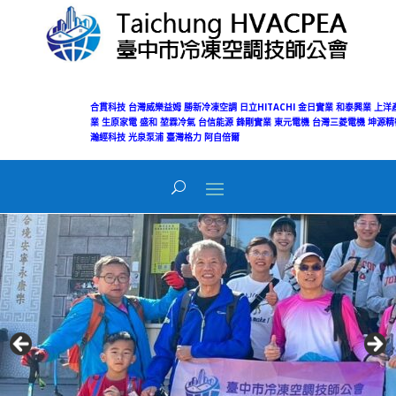
合貫科技
台灣威樂益姆
勝新冷凍空調
日立HITACHI
金日實業
和泰興業
上洋
業
生原家電
盛和
堃霖冷氣
台信能源
鋒剛實業
東元電機
台灣三菱電機
坤源精
瀚經科技
光泉泵浦
臺灣格力
阿自倍爾
Today's Views:
43
Total Views:
50,042