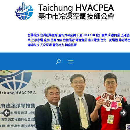
合貫科技
台灣威樂益姆
勝新冷凍空調
日立HITACHI
金日實業
和泰興業
上洋產
業
生原家電
盛和
堃霖冷氣
台信能源
鋒剛實業
東元電機
台灣三菱電機
坤源精密
瀚經科技
光泉泵浦
臺灣格力
阿自倍爾
Today's Views:
12
Total Views:
50,078