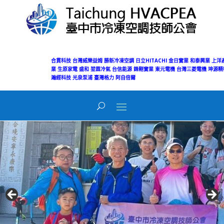
合貫科技
台灣威樂益姆
勝新冷凍空調
日立HITACHI
金日實業
和泰興業
上洋
業
生原家電
盛和
堃霖冷氣
台信能源
鋒剛實業
東元電機
台灣三菱電機
坤源精
瀚經科技
光泉泵浦
臺灣格力
阿自倍爾
Today's Views:
54
Total Views:
50,171