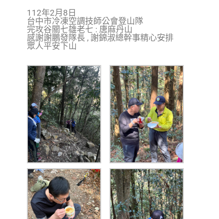
112年2月8日
台中市冷凍空調技師公會登山隊
完攻谷關七雄老七 : 唐麻丹山
感謝謝鵬發隊長 , 謝錦淑總幹事精心安排
眾人平安下山