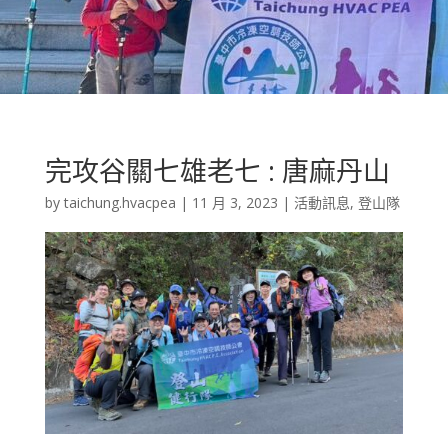
完攻谷關七雄老七 : 唐麻丹山
by
taichung.hvacpea
|
11 月 3, 2023
|
活動訊息
,
登山隊