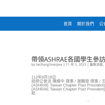
合貫科技
台灣
電
盛和
鋒剛實業
東元
氣
台信能源
首頁
關於我們
公
帶領ASHRAE各國學生
by
taichung.hvacpea
|
11 月 3, 2023
|
最新消息
,
112年8月18日
技師公會派 陳緯中 理事 / 謝鵬發 理事 
(ASHRAE Taiwan Chapter Past
(ASHRAE Taiwan Chapter Pas
助