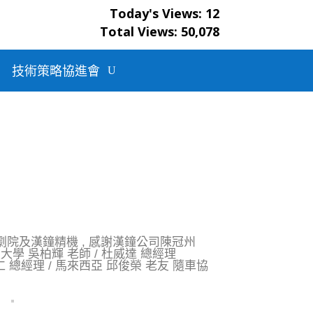
Today's Views:
12
生原家
Total Views:
50,078
冷
技術策略協進會
中歌劇院及漢鐘精機 , 感謝漢鐘公司陳冠州
台北科技大學 吳柏輝 老師 / 杜威達 總經理
 陳巍仁 總經理 / 馬來西亞 邱俊榮 老友 隨車協