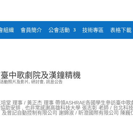
威樂益姆
勝新冷凍空調
日立HITACHI
金日實業
和泰興業
上洋產業
廣隆欣業
電機
台灣三菱電機
坤源精密
華全電
瀚經科技
光泉泵浦
臺灣格力
阿自倍爾
堃霖
會組織
會員簡介
公會活動
技術專區
表格下載
參訪臺中歌劇院及漢鐘精機
活動照片及影片
,
研討會
,
訊息公告
/ 王培堂 理事 / 黃正杰 理事 帶領ASHRAE各國學生參訪臺
 President)協助安排 , 也非常感謝高雄科技大學 張志彰 老師 / 
t President) 及曾記自動控制有限公司 謝錦淑 / 盺澄國際有限公司