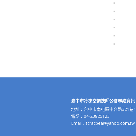
臺中市冷凍空調技師公會聯絡資訊
地址：台中市南屯區中台路321巷10
電話：04-23825123
Email：tcracpea@yahoo.com.tw