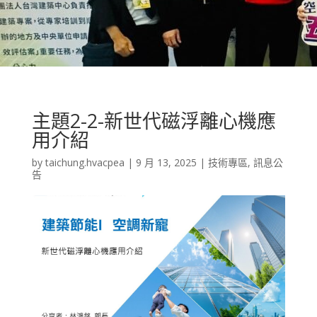
主題2-2-新世代磁浮離心機應
用介紹
by
taichung.hvacpea
|
9 月 13, 2025
|
技術專區
,
訊息公
告