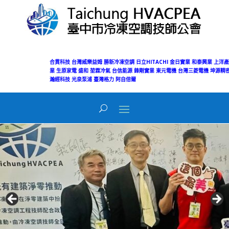
合貫科技
台灣威樂益姆
勝新冷凍空調
日立HITACHI
金日實業
和泰興業
上洋產
業
生原家電
盛和
堃霖冷氣
台信能源
鋒剛實業
東元電機
台灣三菱電機
坤源精密
瀚經科技
光泉泵浦
臺灣格力
阿自倍爾
Today's Views:
39
Total Views:
50,105