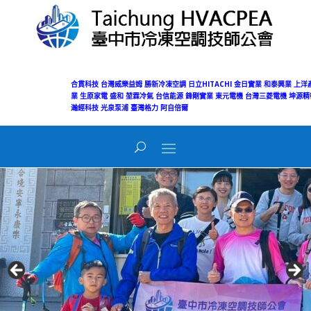
合貫科技
台灣威樂益姆
勝新冷凍空調
日立HITACHI
金日實業
和泰興業
上洋
業
生原家電
盛和
堃霖冷氣
台信能源
鋒剛實業
東元電機
台灣三菱電機
坤源精
瀚經科技
光泉泵浦
臺灣格力
阿自倍爾
Today's Views:
2
Total Views:
50,068