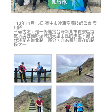
113年11月15日 臺中市冷凍空調技師公會 登
山隊
草嶺古道，是一條連接台灣新北市貢寮區遠
望坑與宜蘭縣頭城鎮大里山區的步道。屬古
代淡蘭古道北路一部分，亦為目前僅存的路
段之一。