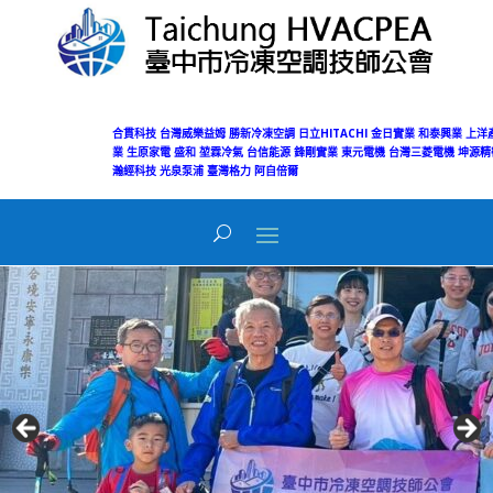
合貫科技
台灣威樂益姆
勝新冷凍空調
日立HITACHI
金日實業
和泰興業
上洋
業
生原家電
盛和
堃霖冷氣
台信能源
鋒剛實業
東元電機
台灣三菱電機
坤源精
瀚經科技
光泉泵浦
臺灣格力
阿自倍爾
Today's Views:
3
Total Views:
50,002