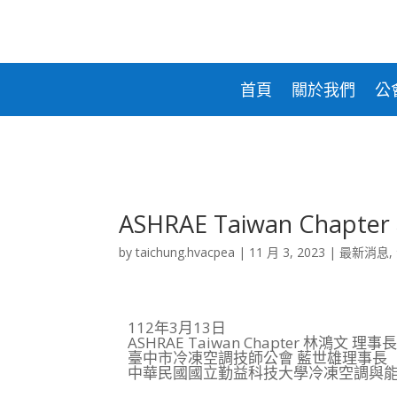
合貫科技
台灣
電
盛和
鋒剛實業
東元
氣
台信能源
首頁
關於我們
公
ASHRAE Taiwan Cha
by
taichung.hvacpea
|
11 月 3, 2023
|
最新消息
,
112年3月13日
ASHRAE Taiwan Chapter 林鴻文 
臺中市冷凍空調技師公會 藍世雄理事長
中華民國國立勤益科技大學冷凍空調與能