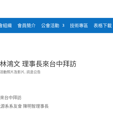
威樂益姆
勝新冷凍空調
日立HITACHI
金日實業
和泰興業
上洋產業
廣隆欣業
電機
台灣三菱電機
坤源精密
華全電
瀚經科技
光泉泵浦
臺灣格力
阿自倍爾
堃霖
會組織
會員簡介
公會活動
技術專區
表格下載
pter 林鴻文 理事長來台中拜訪
活動照片及影片
,
訊息公告
理事長來台中拜訪
源系系友會 陳明智理事長