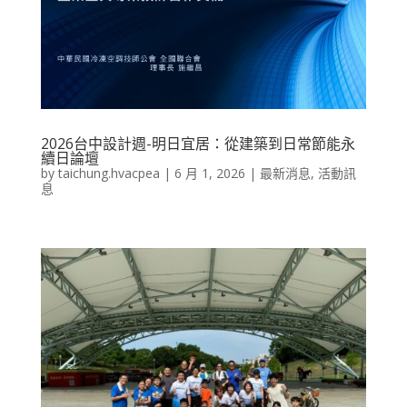
2026台中設計週-明日宜居：從建築到日常節能永
續日論壇
by
taichung.hvacpea
|
6 月 1, 2026
|
最新消息
,
活動訊
息