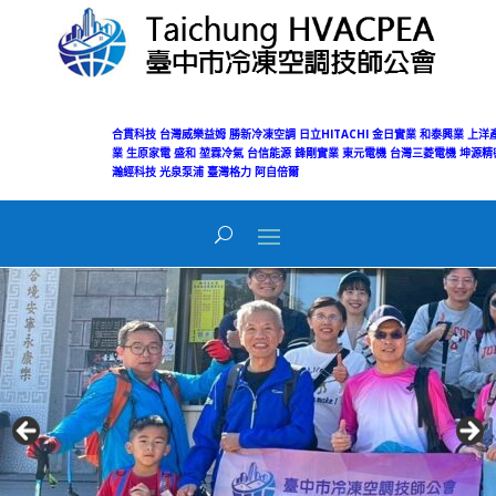
合貫科技
台灣威樂益姆
勝新冷凍空調
日立HITACHI
金日實業
和泰興業
上洋
業
生原家電
盛和
堃霖冷氣
台信能源
鋒剛實業
東元電機
台灣三菱電機
坤源精
瀚經科技
光泉泵浦
臺灣格力
阿自倍爾
Today's Views:
12
Total Views:
50,078