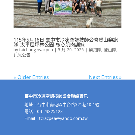
115年5月16日 臺中市冷凍空調技師公會登山樂跑
隊-太平區坪林公園-核心肌肉訓練
by
taichung.hvacpea
|
5 月 20, 2026
|
樂跑隊
,
登山隊
,
訊息公告
« Older Entries
Next Entries »
臺中市冷凍空調技師公會聯絡資訊
地址：台中市南屯區中台路321巷10-1號
電話：04-23825123
Email：tcracpea@yahoo.com.tw