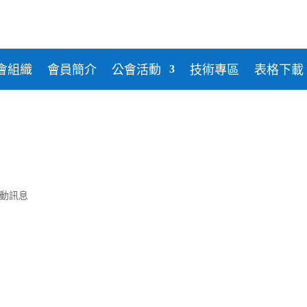
威樂益姆
勝新冷凍空調
日立HITACHI
金日實業
和泰興業
上洋產業
廣隆欣業
電機
台灣三菱電機
坤源精密
華全電
瀚經科技
光泉泵浦
臺灣格力
阿自倍爾
堃霖
會組織
會員簡介
公會活動
技術專區
表格下載
動訊息