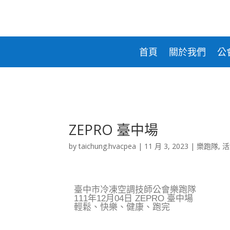
合貫科技
台灣
電
盛和
鋒剛實業
東元
氣
台信能源
首頁
關於我們
公
ZEPRO 臺中場
by
taichung.hvacpea
|
11 月 3, 2023
|
樂跑隊
,
活
臺中市冷凍空調技師公會樂跑隊
111年12月04日 ZEPRO 臺中場
輕鬆、快樂、健康、跑完