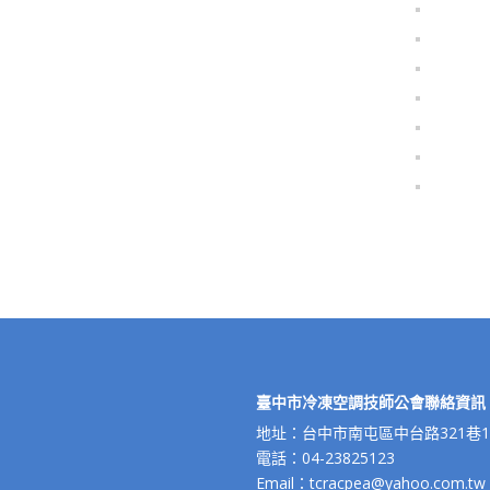
臺中市冷凍空調技師公會聯絡資訊
地址：台中市南屯區中台路321巷10
電話：04-23825123
Email：tcracpea@yahoo.com.tw