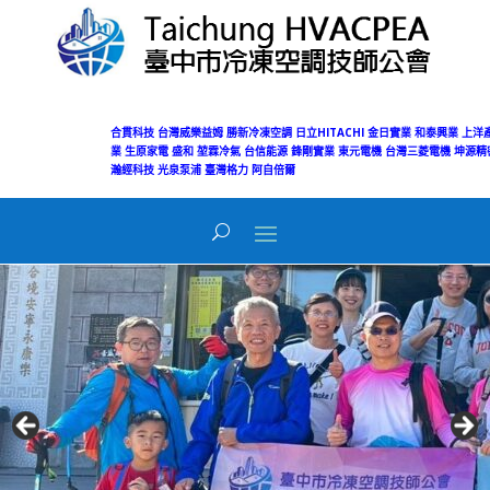
合貫科技
台灣威樂益姆
勝新冷凍空調
日立HITACHI
金日實業
和泰興業
上洋
業
生原家電
盛和
堃霖冷氣
台信能源
鋒剛實業
東元電機
台灣三菱電機
坤源精
瀚經科技
光泉泵浦
臺灣格力
阿自倍爾
Today's Views:
48
Total Views:
50,047